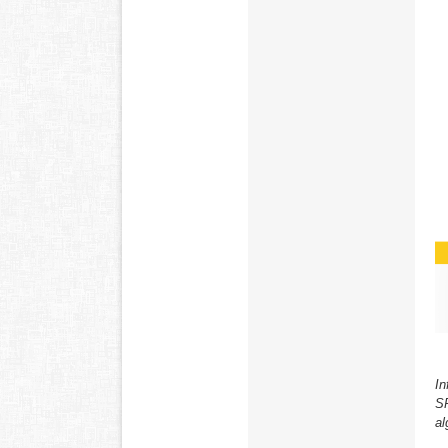
In
SP
al